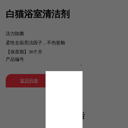
白猫浴室清洁剂
活力除菌
柔性去垢亮洁因子，不伤瓷釉
【保质期】36个月
产品编号
返回列表
快速去污