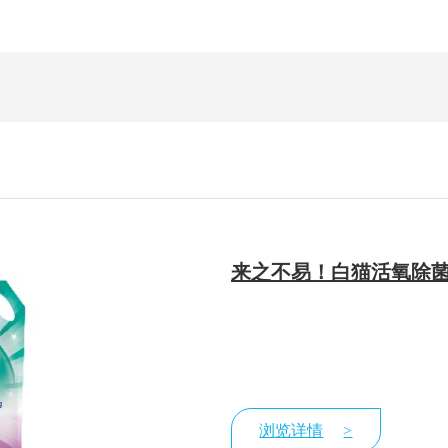
来之不易！白猫活氧除菌
浏览详情
>