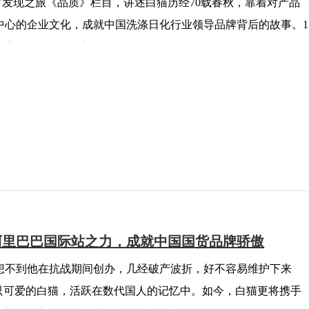
V发现之旅《品质》栏目，讲述白猫历经70载春秋，靠着对产品
中心的企业文化，成就中国洗涤日化行业领导品牌背后的故事。1
式亮相CCTV发现之旅《品质》栏目。
阿里巴巴国际站之力，成就中国国货品牌骄傲
想不到他在抗战期间创办，几经破产波折，好不容易维护下来
一只可爱的白猫，活跃在数代国人的记忆中。如今，白猫更将携手