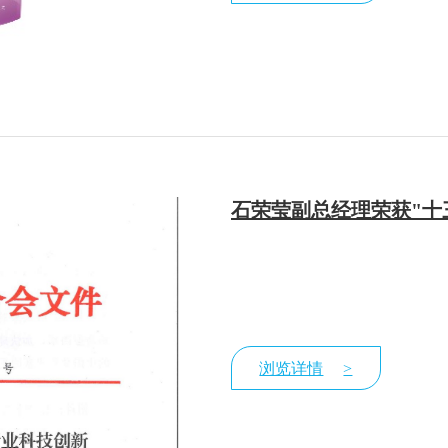
石荣莹副总经理荣获"十
浏览详情
>