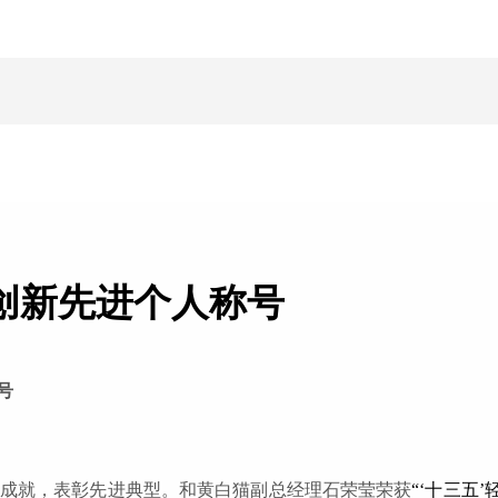
创新先进个人称号
号
展成就，表彰先进典型。和黄白猫副总经理石荣莹荣获
“
‘
十三五
’