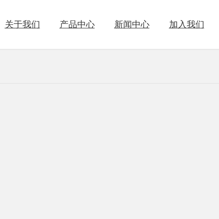
关于我们
产品中心
新闻中心
加入我们
洗衣液
织物辅洗剂
公司简介
公司新闻
人才理念
联系方式
发展历程
行业新闻
人才招聘
商业合作
社会责任
公益活动
公司活动
科研创新
湿巾清洁
婴童洗护