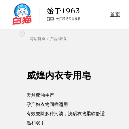
首页
洗洁精
洗衣粉
网站首页
/
产品详情
卫生消毒
家居清洁护理
威煌内衣专用皂
天然椰油生产
孕产妇衣物同样适用
有效去除多种污渍，洗后衣物柔软舒适
温和双手