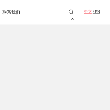
中文
/ EN
联系我们
洗衣凝珠
洗衣皂
旗下品牌
驱蚊杀虫
全球好物