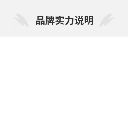
1963
源自上海
业不断的向前发展，所开发的产品涉及餐具清洁、织物洗涤、居
玛仕”、“威煌”等品牌的各类清洁制品及相关洗化用品，是国内
设备先进、品种齐全、质量过硬，享有相当市场信誉度的知名企