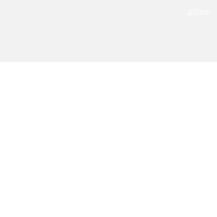
返回顶部
家清洁等多个领域。主要
同行业中实力雄厚、技术领
业。