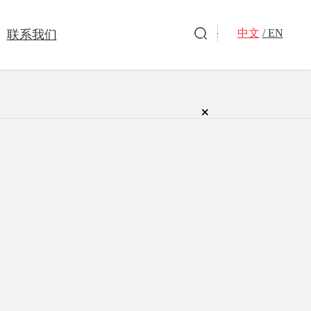
中文
/ EN
联系我们
洗衣凝珠
洗衣皂
旗下品牌
驱蚊杀虫
全球好物