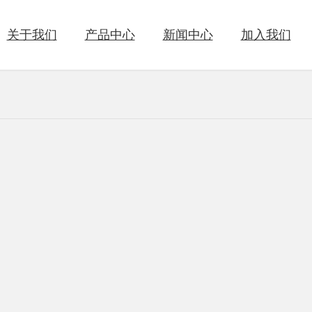
关于我们
产品中心
新闻中心
加入我们
洗衣液
织物辅洗剂
公司简介
公司新闻
人才理念
联系方式
发展历程
行业新闻
人才招聘
商业合作
社会责任
公益活动
公司活动
科研创新
湿巾清洁
婴童洗护