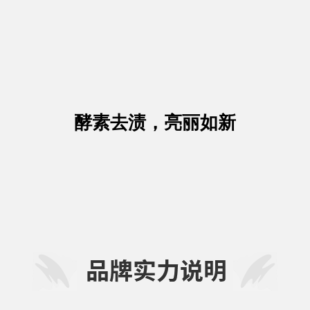
酵素去渍，亮丽如新