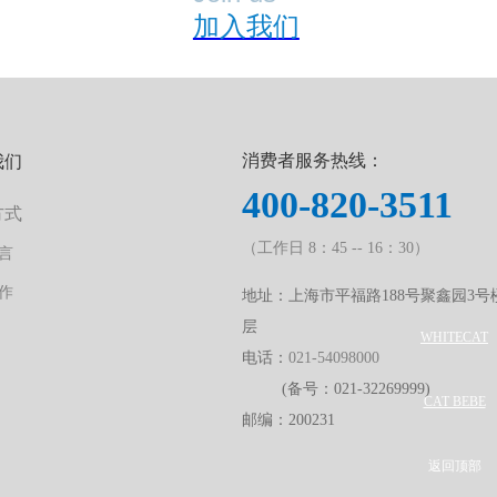
加入我们
消费者服务热线：
我们
400-820-3511
方式
（工作日 8：45 -- 16：30）
言
作
地址：上海市平福路188号聚鑫园3号
层
WHITECAT
电话：
021-54098000
(备号：021-32269999)
CAT BEBE
邮编：200231
返回顶部